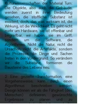
Kulturwissenschaften der Material Turn:
Die Objekte, also auch die Gebäude,
werden zuerst in ihrer Bedeutung
gesehen, die stoffliche Substanz ist
existent, doch, das was wirksam ist, die
Wirkung, ist die Wirklichkeit. Es geht nicht
mehr um Hardware, sie ist offenbar und
begreifbar, wir haben sie im Griff,
sondern um die Software, die
Algorithmen. Nicht die Natur, nicht die
Ursachen, nicht die Artefakte, sondern
die Prozesse, die Dinge und Sachen
treten in den Vordergrund. So verändern
wir die Substanz, formieren die
Bausteine des Lebens neu.
2 Eine gezielte Transformation, eine
Vorgehensweise, kann durch einen
Algorithmus beschrieben werden.
Design können wir als die Fähigkeit (des
Menschen) definieren, gewünschte
Ergebnisse zu planen und zu
produzieren. Jede Gestaltungsaufgabe