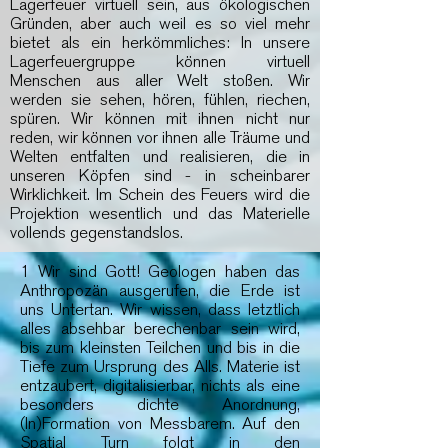
Lagerfeuer virtuell sein, aus ökologischen
Gründen, aber auch weil es so viel mehr
bietet als ein herkömmliches: In unsere
Lagerfeuergruppe können virtuell
Menschen aus aller Welt stoßen. Wir
werden sie sehen, hören, fühlen, riechen,
spüren. Wir können mit ihnen nicht nur
reden, wir können vor ihnen alle Träume und
Welten entfalten und realisieren, die in
unseren Köpfen sind - in scheinbarer
Wirklichkeit. Im Schein des Feuers wird die
Projektion wesentlich und das Materielle
vollends gegenstandslos.
1 Wir sind Gott! Geologen haben das
Anthropozän ausgerufen, die Erde ist
uns Untertan. Wir wissen, dass letztlich
alles absehbar berechenbar sein wird,
bis zum kleinsten Teilchen und bis in die
Tiefe zum Ursprung des Alls. Materie ist
entzaubert, digitalisierbar, nichts als eine
besonders dichte Anordnung,
(In)Formation von Messbarem. Auf den
Spatial Turn folgt in den