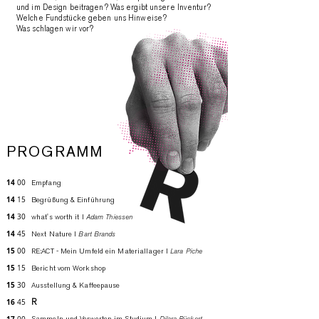
und im Design beitragen? Was ergibt unsere Inventur?
Welche Fundstücke geben uns Hinweise?
Was schlagen wir vor?
PROGRAMM
14
00
Empfang
14
15
Begrüßung & Einführung
14
30
what's worth it l
Adam Thiessen
14
45
Next Nature l
Bart Brands
15
00
RE:ACT - Mein Umfeld ein Material
lager I
Lara Piche
15
15
Bericht vom Workshop
15
30
Ausstellung & Kaffeepause
16
R
45
Dilara Rückert