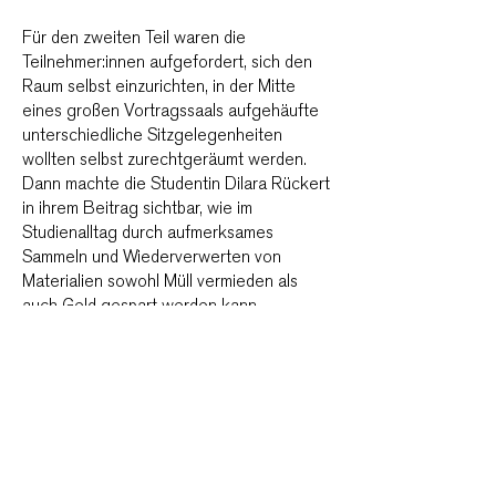
Für den zweiten Teil waren die
Teilnehmer:innen aufgefordert, sich den
Raum selbst einzurichten, in der Mitte
eines großen Vortragssaals aufgehäufte
unterschiedliche Sitzgelegenheiten
wollten selbst zurechtgeräumt werden.
Dann machte die Studentin Dilara Rückert
in ihrem Beitrag sichtbar, wie im
Studienalltag durch aufmerksames
Sammeln und Wiederverwerten von
Materialien sowohl Müll vermieden als
auch Geld gespart werden kann.
Wibke Schaeffer, Architektin und
Professorin i.V., berichtete in ihrem
Vortrag „Radikal Minimal“ von den
Herausforderungen in Tiny House
Projekten mit ihren Klient:innen den
Raumbedarf einzuschränken und zugleich
sowohl im Konzept des Bauens wie der