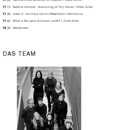
17
00
Sammeln und Verwerten im Studium l
17
15
Radikal minimal - downsizing im Tiny House l
Wibke Schaeffer
17
30
Anton ll - ein Haus wie ein Möbelstück l
Manfred Lux
17
45
What is the value of human waste
? I
Zso
fia Kollar
18
30
Abendessen
DAS TEAM