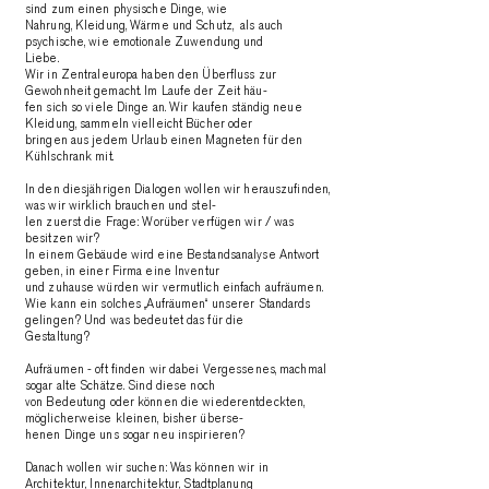
sind zum einen physische Dinge, wie
Nahrung, Kleidung, Wärme und Schutz, als auch
psychische, wie emotionale Zuwendung und
Liebe.
Wir in Zentraleuropa haben den Überfluss zur
Gewohnheit gemacht. Im Laufe der Zeit häu-
fen sich so viele Dinge an. Wir kaufen ständig neue
Kleidung, sammeln vielleicht Bücher oder
bringen aus jedem Urlaub einen Magneten für den
Kühlschrank mit.
In den diesjährigen Dialogen wollen wir herauszufinden,
was wir wirklich brauchen und stel-
len zuerst die Frage: Worüber verfügen wir / was
besitzen wir?
In einem Gebäude wird eine Bestandsanalyse Antwort
geben, in einer Firma eine Inventur
und zuhause würden wir vermutlich einfach aufräumen.
Wie kann ein solches „Aufräumen“ unserer Standards
gelingen? Und was bedeutet das für die
Gestaltung?
Aufräumen - oft finden wir dabei Vergessenes, machmal
sogar alte Schätze. Sind diese noch
von Bedeutung oder können die wiederentdeckten,
möglicherweise kleinen, bisher überse-
henen Dinge uns sogar neu inspirieren?
Danach wollen wir suchen: Was können wir in
Architektur, Innenarchitektur, Stadtplanung