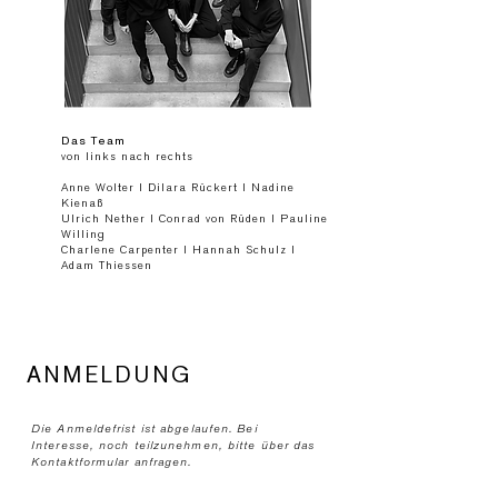
Das Team
von links nach rechts
Anne Wolter l Dilara Rüc
kert l Nadine
Kienaß
Ulrich Nether l Conrad von Rüden l Pauline
Willing
Charlene Carpenter l Hannah Schulz l
Adam Thiessen
ANMELDUNG
Die Anmeldefrist ist abgelaufen. Bei
Interesse, noch teilzunehmen, bitte über das
Kontaktformular anfragen.